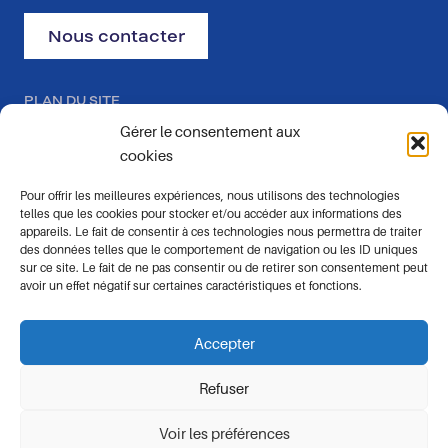
Nous contacter
PLAN DU SITE
Gérer le consentement aux
Inspection thermique
cookies
Pour offrir les meilleures expériences, nous utilisons des technologies
Inspection d’ouvrage
telles que les cookies pour stocker et/ou accéder aux informations des
appareils. Le fait de consentir à ces technologies nous permettra de traiter
Photogrammétrie
des données telles que le comportement de navigation ou les ID uniques
sur ce site. Le fait de ne pas consentir ou de retirer son consentement peut
Cartographie
avoir un effet négatif sur certaines caractéristiques et fonctions.
En savoir plus
Accepter
Refuser
Voir les préférences
© 2026 1000 et 1 vues |
Mentions légales